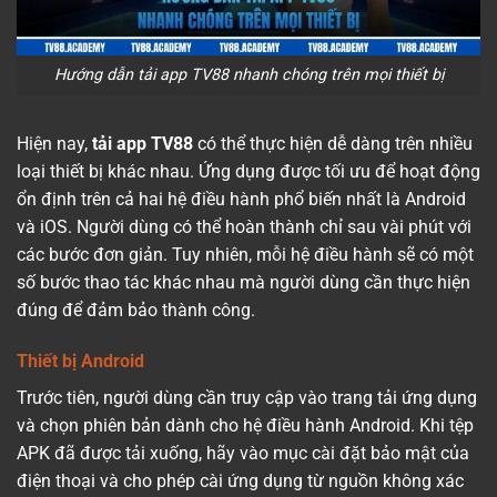
Hướng dẫn tải app TV88 nhanh chóng trên mọi thiết bị
Hiện nay,
tải app TV88
có thể thực hiện dễ dàng trên nhiều
loại thiết bị khác nhau. Ứng dụng được tối ưu để hoạt động
ổn định trên cả hai hệ điều hành phổ biến nhất là Android
và iOS. Người dùng có thể hoàn thành chỉ sau vài phút với
các bước đơn giản. Tuy nhiên, mỗi hệ điều hành sẽ có một
số bước thao tác khác nhau mà người dùng cần thực hiện
đúng để đảm bảo thành công.
Thiết bị Android
Trước tiên, người dùng cần truy cập vào trang tải ứng dụng
và chọn phiên bản dành cho hệ điều hành Android. Khi tệp
APK đã được tải xuống, hãy vào mục cài đặt bảo mật của
điện thoại và cho phép cài ứng dụng từ nguồn không xác