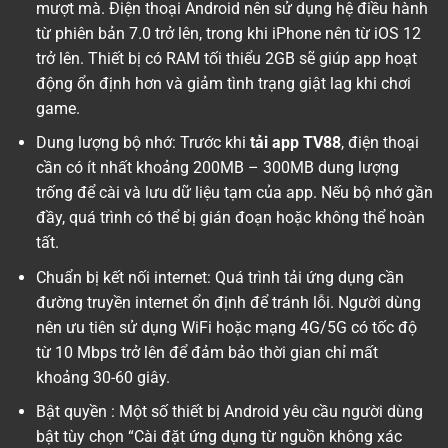
mượt mà. Điện thoại Android nên sử dụng hệ điều hành
từ phiên bản 7.0 trở lên, trong khi iPhone nên từ iOS 12
trở lên. Thiết bị có RAM tối thiểu 2GB sẽ giúp app hoạt
động ổn định hơn và giảm tình trạng giật lag khi chơi
game.
Dung lượng bộ nhớ: Trước khi
tải app TV88
, điện thoại
cần có ít nhất khoảng 200MB – 300MB dung lượng
trống để cài và lưu dữ liệu tạm của app. Nếu bộ nhớ gần
đầy, quá trình có thể bị gián đoạn hoặc không thể hoàn
tất.
Chuẩn bị kết nối internet: Quá trình tải ứng dụng cần
đường truyền internet ổn định để tránh lỗi. Người dùng
nên ưu tiên sử dụng WiFi hoặc mạng 4G/5G có tốc độ
từ 10 Mbps trở lên để đảm bảo thời gian chỉ mất
khoảng 30-60 giây.
Bật quyền : Một số thiết bị Android yêu cầu người dùng
bật tùy chọn “Cài đặt ứng dụng từ nguồn không xác