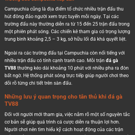
Campuchia cũng là địa điểm tổ chức nhiều trận đấu thu
hút đông đảo người xem trực tuyến mỗi ngày. Tại các
trường đấu này thường diễn ra từ 15 đến 25 trận đấu trong
một phiên phát sóng. Các chiến kê tham gia có trọng lượng
trung bình khoảng 2,5 – 3 kg, sở hữu lối đá khá quyết liệt.
Ngoài ra các trường đấu tại Campuchia còn nổi tiếng với
nhiều trận đấu có tính cạnh tranh cao. Mỗi trận
đá gà
TV88
thường kéo dài khoảng 10 phút với nhiều pha ra đòn
bất ngờ. Hệ thống phát sóng trực tiếp giúp người chơi theo
dõi rõ từng chi tiết trên sàn đấu.
Những lưu ý quan trọng cho tân thủ khi đá gà
TV88
Đối với người mới tham gia, việc nắm rõ một số nguyên tắc
cơ bản sẽ giúp quá trình cá cược diễn ra thuận lợi hơn.
Người chơi nên tìm hiểu kỹ cách hoạt động của các trận