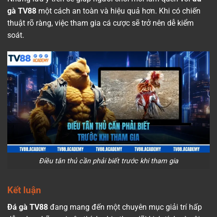
gà TV88
một cách an toàn và hiệu quả hơn. Khi có chiến
thuật rõ ràng, việc tham gia cá cược sẽ trở nên dễ kiểm
soát.
Điều tân thủ cần phải biết trước khi tham gia
Kết luận
Đá gà TV88
đang mang đến một chuyên mục giải trí hấp