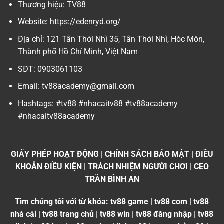
Thương hiệu: TV88
Website:
https://edenryd.org/
Địa chỉ: 121 Tân Thới Nhì 35, Tân Thới Nhì, Hóc Môn,
Thành phố Hồ Chí Minh, Việt Nam
SĐT: 0903061103
Email:
tv88academy@gmail.com
Hashtags: #tv88 #nhacaitv88 #tv88academy
#nhacaitv88academy
GIẤY PHÉP HOẠT ĐỘNG
|
CHÍNH SÁCH BẢO MẬT
|
ĐIỀU
KHOẢN ĐIỀU KIỆN
|
TRÁCH NHIỆM NGƯỜI CHƠI
|
CEO
TRẦN BÌNH AN
Tìm chúng tôi với từ khóa: tv88 game | tv88 com | tv88
nhà cái | tv88 trang chủ | tv88 win | tv88 đăng nhập | tv88