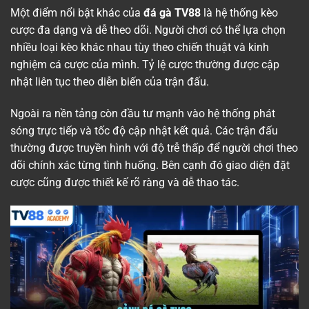
Một điểm nổi bật khác của
đá gà TV88
là hệ thống kèo
cược đa dạng và dễ theo dõi. Người chơi có thể lựa chọn
nhiều loại kèo khác nhau tùy theo chiến thuật và kinh
nghiệm cá cược của mình. Tỷ lệ cược thường được cập
nhật liên tục theo diễn biến của trận đấu.
Ngoài ra nền tảng còn đầu tư mạnh vào hệ thống phát
sóng trực tiếp và tốc độ cập nhật kết quả. Các trận đấu
thường được truyền hình với độ trễ thấp để người chơi theo
dõi chính xác từng tình huống. Bên cạnh đó giao diện đặt
cược cũng được thiết kế rõ ràng và dễ thao tác.